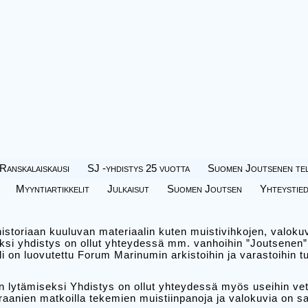
Ranskalaiskausi
SJ -yhdistys 25 vuotta
Suomen Joutsenen tel
Myyntiartikkelit
Julkaisut
Suomen Joutsen
Yhteystie
storiaan kuuluvan materiaalin kuten muistivihkojen, valoku
ksi yhdistys on ollut yhteydessä mm. vanhoihin ”Joutsenen” 
i on luovutettu Forum Marinumin arkistoihin ja varastoihin tu
n lytämiseksi Yhdistys on ollut yhteydessä myös useihin vete
raanien matkoilla tekemien muistiinpanoja ja valokuvia on s