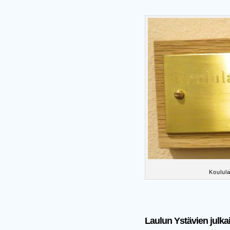
Koulul
Laulun Ystävien julka