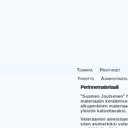
Toiminta
Päivitykset
Yhdistys
Ajankohtaista
Perinnemateriaali
”Suomen Joutsenen” hi
materiaalin keräämise
alkuperäinen materiaal
yleisön katseltavaksi.
Veteraanien aineistoje
siten esimerkiksi vete