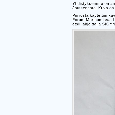
Yhdistyksemme on anta
Joutsenesta. Kuva on 
Piirrosta käytettiin ku
Forum Marinumissa. Le
etsii lahjoittajia SIG