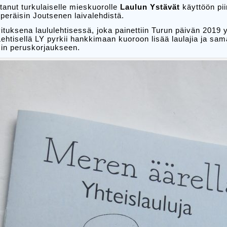
nut turkulaiselle mieskuorolle
Laulun Ystävät
käyttöön p
peräisin Joutsenen laivalehdistä.
vituksena laululehtisessä, joka painettiin Turun päivän 2019 y
htisellä LY pyrkii hankkimaan kuoroon lisää laulajia ja sa
YNin peruskorjaukseen.