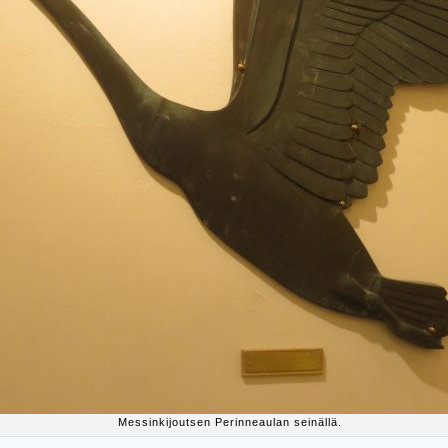
Messinkijoutsen Perinneaulan seinällä.