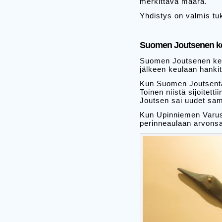
merkittävä määrä.
Yhdistys on valmis t
Suomen Joutsenen ke
Suomen Joutsenen keul
jälkeen keulaan hankit
Kun Suomen Joutsenta v
Toinen niistä sijoite
Joutsen sai uudet sa
Kun Upinniemen Varusk
perinneaulaan arvons