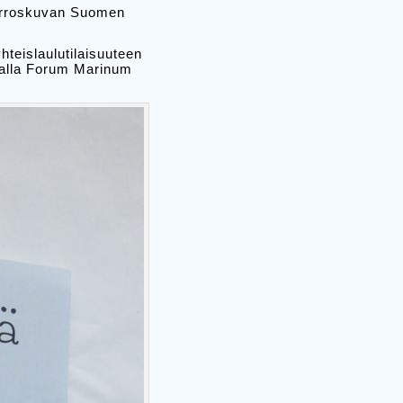
iirroskuvan Suomen
hteislaulutilaisuuteen
malla Forum Marinum