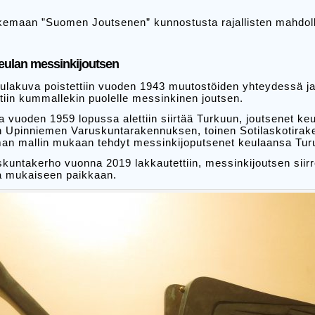
ukemaan ”Suomen Joutsenen” kunnostusta rajallisten mahdo
ulan messinkijoutsen
akuva poistettiin vuoden 1943 muutostöiden yhteydessä ja 
tiin kummallekin puolelle messinkinen joutsen.
uoden 1959 lopussa alettiin siirtää Turkuun, joutsenet keul
ttiin Upinniemen Varuskuntarakennuksen, toinen Sotilaskotira
man mallin mukaan tehdyt messinkijoputsenet keulaansa Tur
untakerho vuonna 2019 lakkautettiin, messinkijoutsen siirr
a mukaiseen paikkaan.