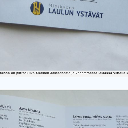
nnessa on piirroskuva Suomen Joutsenesta ja vasemmassa laidassa viittaus 