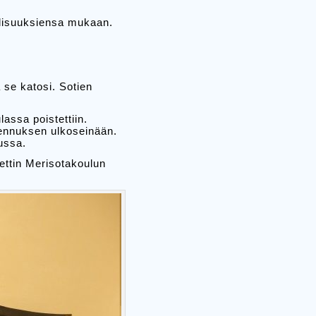
llisuuksiensa mukaan.
se katosi. Sotien
assa poistettiin.
kennuksen ulkoseinään.
ussa.
ettin Merisotakoulun