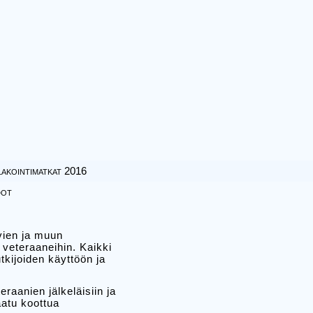
akointimatkat 2016
dot
vien ja muun
veteraaneihin. Kaikki
tkijoiden käyttöön ja
raanien jälkeläisiin ja
aatu koottua