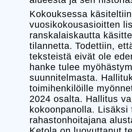
Kokouksessa käsiteltiin
vuosikokousasioitten l
ranskalaiskautta käsitt
tilannetta. Todettiin, e
teksteistä eivät ole ede
hanke tulee myöhästym
suunnitelmasta. Hallituk
toimihenkilöille myönn
2024 osalta. Hallitus va
kokoonpanolla. Lisäksi t
rahastonhoitajana alusta
Ketola on luovuttanut t