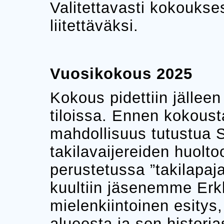
Valitettavasti kokoukse
liitettäväksi.
Vuosikokous 2025
Kokous pidettiin jälle
tiloissa. Ennen kokousta
mahdollisuus tutustua
takilavaijereiden huolt
perustetussa ”takilapa
kuultiin jäsenemme Erk
mielenkiintoinen esitys,
alueesta ja sen historia