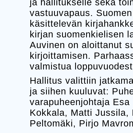
ja hallitukselle sekä to
vastuuvapaus. Suomen 
käsittelevän kirjahankk
kirjan suomenkielisen la
Auvinen on aloittanut s
kirjoittamisen. Parhaas
valmistua loppuvuodest
Hallitus valittiin jatk
ja siihen kuuluvat: Puh
varapuheenjohtaja Esa 
Kokkala, Matti Jussila
Peltomäki, Pirjo Mavro