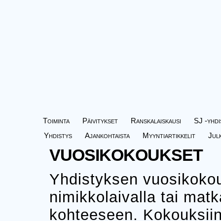
Toiminta
Päivitykset
Ranskalaiskausi
SJ -yhdi
Yhdistys
Ajankohtaista
Myyntiartikkelit
Jul
VUOSIKOKOUKSET
Yhdistyksen vuosikokou
nimikkolaivalla tai matk
kohteeseen. Kokouksiin o