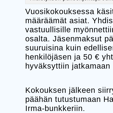
Vuosikokouksessa käsit
määräämät asiat. Yhdist
vastuullisille myönnet
osalta. Jäsenmaksut pä
suuruisina kuin edellis
henkilöjäsen ja 50 € yht
hyväksyttiin jatkamaan
Kokouksen jälkeen siirry
päähän tutustumaan Ha
Irma-bunkkeriin.