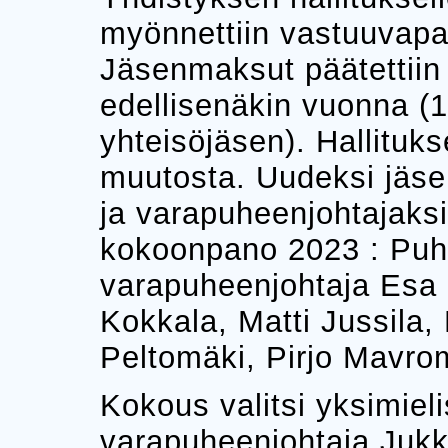
myönnettiin vastuuvapa
Jäsenmaksut päätettiin
edellisenäkin vuonna (1
yhteisöjäsen). Hallituk
muutosta. Uudeksi jäse
ja varapuheenjohtajaksi
kokoonpano 2023 : Puhe
varapuheenjohtaja Esa 
Kokkala, Matti Jussila
Peltomäki, Pirjo Mavro
Kokous valitsi yksimieli
varapuheenjohtaja Jukk