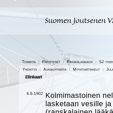
Toiminta
Päivitykset
Ranskalaiskausi
SJ -yhdi
Yhdistys
Ajankohtaista
Myyntiartikkelit
Jul
Elinkaari
6.8.1902
Kolmimastoinen neli
lasketaan vesille 
(ranskalainen lääk