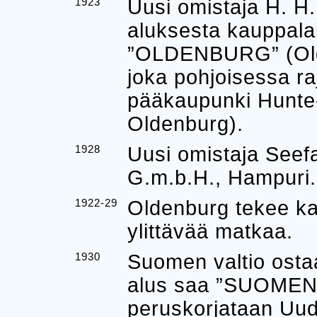
1923
Uusi omistaja H. H
aluksesta kauppalai
”OLDENBURG” (Olde
joka pohjoisessa ra
pääkaupunki Hunte-j
Oldenburg).
1928
Uusi omistaja Seef
G.m.b.H., Hampuri.
1922-29
Oldenburg tekee ka
ylittävää matkaa.
1930
Suomen valtio osta
alus saa ”SUOMEN
peruskorjataan Uud