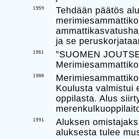
1959
Tehdään päätös alu
merimiesammattikou
ammattikasvatushal
ja se peruskorjataa
1961
”SUOMEN JOUTSEN”
Merimiesammattiko
1988
Merimiesammattikou
Koulusta valmistui 
oppilasta. Alus siir
merenkulkuoppilaito
1991
Aluksen omistajaks
aluksesta tulee mus