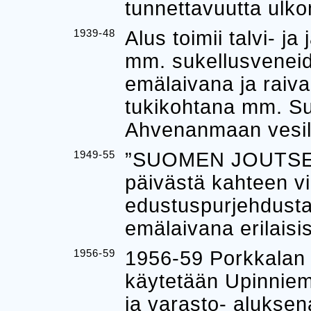
tunnettavuutta ulko
1939-48
Alus toimii talvi- j
mm. sukellusveneid
emälaivana ja raiva
tukikohtana mm. Su
Ahvenanmaan vesil
1949-55
”SUOMEN JOUTSEN”
päivästä kahteen vi
edustuspurjehdusta 
emälaivana erilaisi
1956-59
1956-59 Porkkalan 
käytetään Upinnieme
ja varasto- aluksen