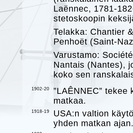
Laënnec, 1781-1826,
stetoskoopin keksij
Telakka: Chantier &
Penhoët (Saint-Naz
Varustamo: Sociét
Nantais (Nantes), 
koko sen ranskalai
1902-20
”LAÊNNEC” tekee ka
matkaa.
1918-19
USA:n valtion käyt
yhden matkan ajan