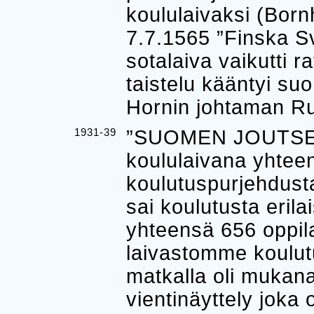
koululaivaksi (Born
7.7.1565 ”Finska S
sotalaiva vaikutti ra
taistelu kääntyi su
Hornin johtaman Ruo
1931-39
”SUOMEN JOUTSEN”
koululaivana yhte
koulutuspurjehdusta
sai koulutusta erilai
yhteensä 656 oppila
laivastomme koulutu
matkalla oli muka
vientinäyttely joka