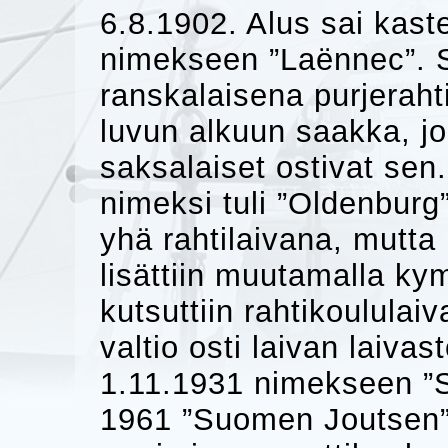
6.8.1902. Alus sai kas
nimekseen ”Laënnec”. S
ranskalaisena purjeraht
luvun alkuun saakka, jo
saksalaiset ostivat sen
nimeksi tuli ”Oldenburg”
yhä rahtilaivana, mutta
lisättiin muutamalla ky
kutsuttiin rahtikoulul
valtio osti laivan laiva
1.11.1931 nimekseen ”
1961 ”Suomen Joutsen” 