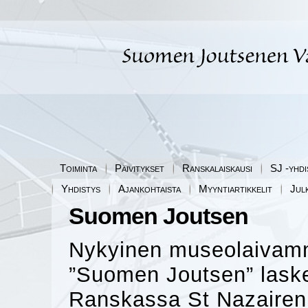
Toiminta
Päivitykset
Ranskalaiskausi
SJ -yhdi
Yhdistys
Ajankohtaista
Myyntiartikkelit
Jul
Suomen Joutsen
Nykyinen museolaivamm
”Suomen Joutsen” lasket
Ranskassa St Nazairen 