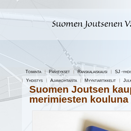
Toiminta
Päivitykset
Ranskalaiskausi
SJ -yhdi
Yhdistys
Ajankohtaista
Myyntiartikkelit
Jul
Suomen Joutsen kau
merimiesten kouluna