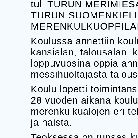
tuli TURUN MERIMIES
TURUN SUOMENKIEL
MERENKULKUOPPILA
Koulussa annettiin koul
kansialan, talousalan, k
loppuvuosina oppia annet
messihuoltajasta talous
Koulu lopetti toiminta
28 vuoden aikana koulu
merenkulkualojen eri te
ja naista.
Teoksessa on runsas k