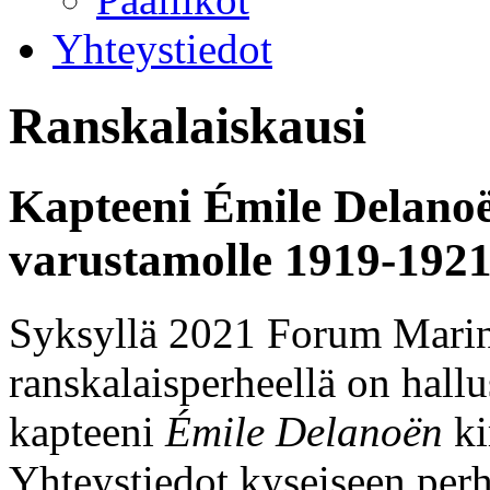
Yhteystiedot
Ranskalaiskausi
Kapteeni Émile Delanoë
varustamolle 1919-192
Syksyllä 2021 Forum Marinum
ranskalaisperheellä on hall
kapteeni
Émile Delanoën
ki
Yhteystiedot kyseiseen perh