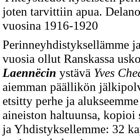
joten tarvittiin apua. Delan
vuosina 1916-1920
Perinneyhdistyksellämme j
vuosia ollut Ranskassa usk
Laennëcin
ystävä
Yves Che
aiemman päällikön jälkipol
etsitty perhe ja alukseemme l
aineiston haltuunsa, kopioi
ja Yhdistyksellemme: 32 kap