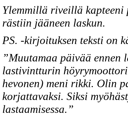
Ylemmillä riveillä kaptee
rästiin jääneen laskun.
PS. -kirjoituksen teksti on 
”Muutamaa päivää ennen la
lastivintturin höyrymoottor
hevonen) meni rikki. Olin p
korjattavaksi. Siksi myöhä
lastaamisessa.”