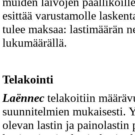
muiden laivojen päälliköill
esittää varustamolle laske
tulee maksaa: lastimäärän n
lukumäärällä.
Telakointi
Laënnec
telakoitiin määräv
suunnitelmien mukaisesti. Y
olevan lastin ja painolastin