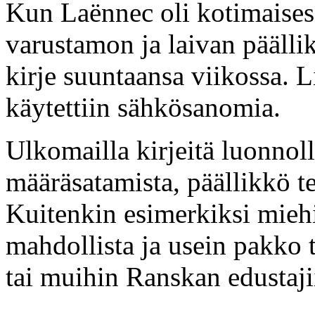
Kun Laënnec oli kotimaisess
varustamon ja laivan päällik
kirje suuntaansa viikossa. Li
käytettiin sähkösanomia.
Ulkomailla kirjeitä luonnolli
määräsatamista, päällikkö tek
Kuitenkin esimerkiksi miehi
mahdollista ja usein pakko 
tai muihin Ranskan edustaji