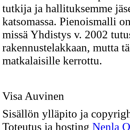
tutkija ja hallituksemme j
katsomassa. Pienoismalli o
missä Yhdistys v. 2002 tut
rakennustelakkaan, mutta täs
matkalaisille kerrottu.
Visa Auvinen
Sisällön ylläpito ja copyri
Toteutus ja hosting
Nenla 