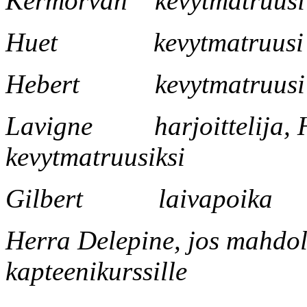
Kermorvan kevytmatruusi
Huet kevytmatruusi
Hebert kevytmatruusi
Lavigne harjoittelija, H
kevytmatruusiksi
Gilbert laivapoika
Herra Delepine, jos mahdo
kapteenikurssille