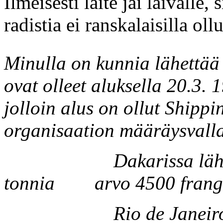
Ilmeisesti laite jäi laivalle,
radistia ei ranskalaisilla ollu
Minulla on kunnia lähettää t
ovat olleet aluksella 20.3. 
jolloin alus on ollut Shipp
organisaation määräysvalla
Dakarissa lähtöp
tonnia arvo 4500 frang
Rio de Janeiros