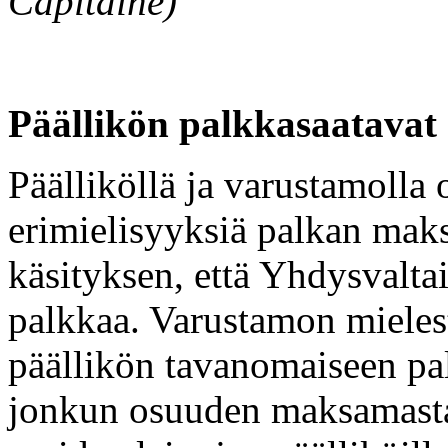
Capitaine)
Päällikön palkkasaatavat
Päälliköllä ja varustamolla o
erimielisyyksiä palkan maks
käsityksen, että Yhdysvalta
palkkaa. Varustamon mielestä
päällikön tavanomaiseen pal
jonkun osuuden maksamasta