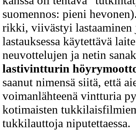
kanssa oli tehtävä ”tutkinta
suomennos: pieni hevonen).
rikki, viivästyi lastaaminen 
lastauksessa käytettävä lait
neuvottelujen ja netin sanak
lastivintturin höyrymoott
saanut nimensä siitä, että 
voimanlähteenä vintturia py
kotimaisten tukkilaisfilmi
tukkilauttoja niputettaessa.