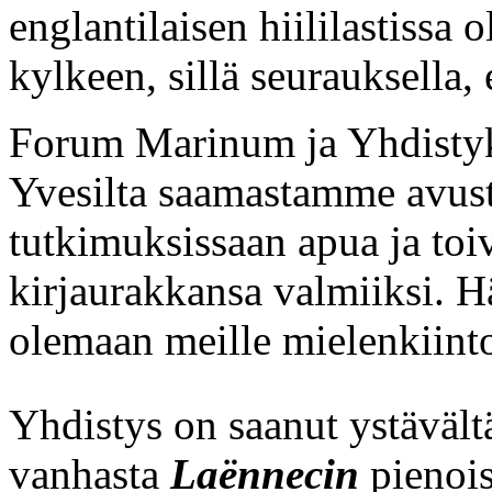
englantilaisen hiililastissa
kylkeen, sillä seurauksella,
Forum Marinum ja Yhdisty
Yvesilta saamastamme avust
tutkimuksissaan apua ja toi
kirjaurakkansa valmiiksi. Hä
olemaan meille mielenkiinto
Yhdistys on saanut ystäväl
vanhasta
Laënnecin
pienois