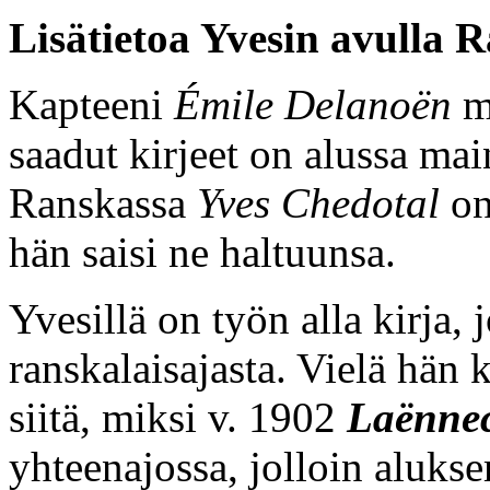
Lisätietoa Yvesin avulla 
Kapteeni
Émile Delanoën
mu
saadut kirjeet on alussa ma
Ranskassa
Yves Chedotal
on
hän saisi ne haltuunsa.
Yvesillä on työn alla kirja,
ranskalaisajasta. Vielä hän 
siitä, miksi v. 1902
Laënne
yhteenajossa, jolloin alukse