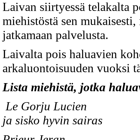
Laivan siirtyessä telakalta p
miehistöstä sen mukaisesti,
jatkamaan palvelusta.
Laivalta pois haluavien ko
arkaluontoisuuden vuoksi t
Lista miehistä, jotka haluav
Le Gorju Lucien Menet
ja sisko hyvin sairas
Prieur Jeran Ei va