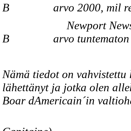
B arvo 2000, mil re
Newport News´s
B arvo tuntematon
Nämä tiedot on vahvistettu l
lähettänyt ja jotka olen all
Boar dAmericain´in valtioh