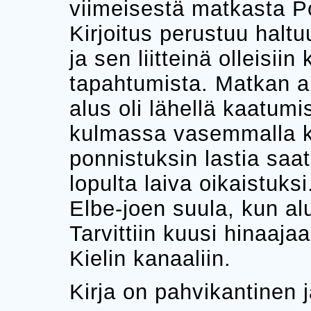
viimeisestä matkasta P
Kirjoitus perustuu halt
ja sen liitteinä olleisiin
tapahtumista. Matkan aika
alus oli lähellä kaatum
kulmassa vasemmalla ky
ponnistuksin lastia saat
lopulta laiva oikaistuks
Elbe-joen suula, kun alu
Tarvittiin kuusi hinaajaa
Kielin kanaaliin.
Kirja on pahvikantinen 