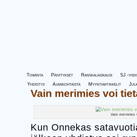
Toiminta
Päivitykset
Ranskalaiskausi
SJ -yhdi
Yhdistys
Ajankohtaista
Myyntiartikkelit
Jul
Vain merimies voi tie
Vain merimies v
Kun Onnekas satavuotia