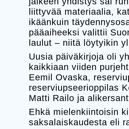
jälkeen yhdistys sai ru
liittyvää materiaalia, ka
ikäänkuin täydennysosa
pääaiheeksi valittii Su
laulut – niitä löytyikin y
Uusia päiväkirjoja oli 
kaikkiaan viiden purjehtij
Eemil Ovaska, reserviu
reserviupseerioppilas K
Matti Railo ja alikersan
Ehkä mielenkiintoisin k
saksalaiskaudesta eli