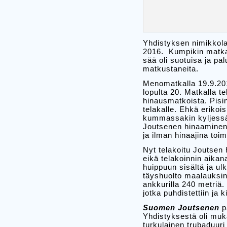
Yhdistyksen nimikkola
2016. Kumpikin matka 
sää oli suotuisa ja p
matkustaneita.
Menomatkalla 19.9.2016
lopulta 20. Matkalla 
hinausmatkoista. Pisin 
telakalle. Ehkä erikoi
kummassakin kyljessä 
Joutsenen hinaaminen 
ja ilman hinaajina to
Nyt telakoitu Joutsen 
eikä telakoinnin aikan
huippuun sisältä ja u
täyshuolto maalauksine
ankkurilla 240 metriä.
jotka puhdistettiin ja ki
Suomen Joutsenen
p
Yhdistyksestä oli muk
turkulainen trubaduur