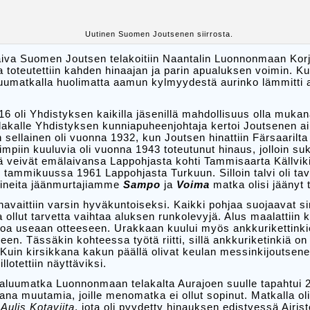
Uutinen Suomen Joutsenen siirrosta.
iva Suomen Joutsen telakoitiin Naantalin Luonnonmaan Korj
toteutettiin kahden hinaajan ja parin apualuksen voimin. K
aluumatkalla huolimatta aamun kylmyydestä aurinko lämmitti
 oli Yhdistyksen kaikilla jäsenillä mahdollisuus olla mukana
telakalle Yhdistyksen kunniapuheenjohtaja kertoi Joutsenen 
sellainen oli vuonna 1932, kun Joutsen hinattiin Färsaarilta B
simpiin kuuluvia oli vuonna 1943 toteutunut hinaus, jolloin su
veivät emälaivansa Lappohjasta kohti Tammisaarta Källvikii
tammikuussa 1961 Lappohjasta Turkuun. Silloin talvi oli t
imineita jäänmurtajiamme
Sampo
ja
Voima
matka olisi jäänyt
havaittiin varsin hyväkuntoiseksi. Kaikki pohjaa suojaavat sin
a ollut tarvetta vaihtaa aluksen runkolevyjä. Alus maalattiin 
lkoa useaan otteeseen. Urakkaan kuului myös ankkurikettinki
en. Tässäkin kohteessa työtä riitti, sillä ankkuriketinkiä o
 Kuin kirsikkana kakun päällä olivat keulan messinkijoutsen
illotettiin näyttäviksi.
aluumatka Luonnonmaan telakalta Aurajoen suulle tapahtui 
ana muutamia, joille menomatka ei ollut sopinut. Matkalla 
i
Aulis Kotaviita
, jota oli pyydetty hinauksen edistyessä Airis