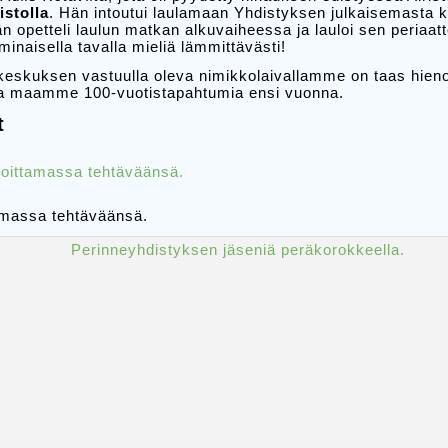
istolla
. Hän intoutui laulamaan Yhdistyksen julkaisemasta k
n opetteli laulun matkan alkuvaiheessa ja lauloi sen periaa
inaisella tavalla mieliä lämmittävästi!
eskuksen vastuulla oleva nimikkolaivallamme on taas hie
sa maamme 100-vuotistapahtumia ensi vuonna.
t
amassa tehtäväänsä.