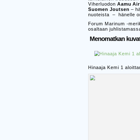
Viherluodon
Aamu Air
Suomen Joutsen
– hä
nuoteista – hänelle om
Forum Marinum -merik
osaltaan juhlistamas
Menomatkan kuva
Hinaaja Kemi 1 aloitt