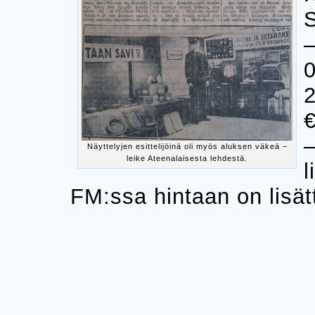
–
0
2
€
Näyttelyjen esittelijöinä oli myös aluksen väkeä –
leike Ateenalaisesta lehdestä.
l
FM:ssa hintaan on lisät