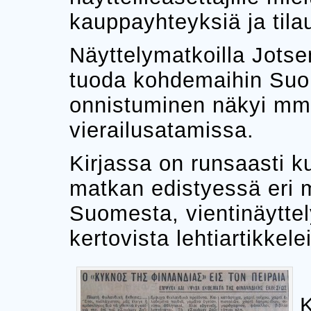
kauppayhteyksiä ja tilau
Näyttelymatkoilla Jotse
tuoda kohdemaihin Suom
onnistuminen näkyi mm. 
vierailusatamissa.
Kirjassa on runsaasti k
matkan edistyessä eri m
Suomesta, vientinäytte
kertovista lehtiartikkele