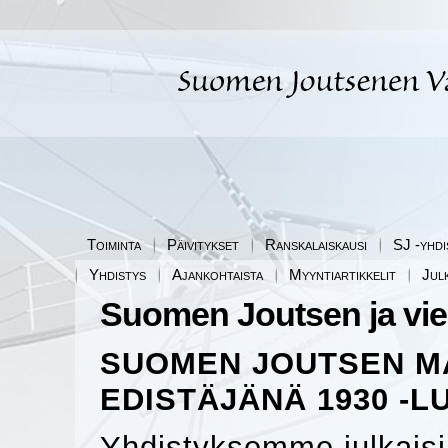
Toiminta
Päivitykset
Ranskalaiskausi
SJ -yhdi
Yhdistys
Ajankohtaista
Myyntiartikkelit
Jul
Suomen Joutsen ja vien
SUOMEN JOUTSEN M
EDISTÄJÄNÄ 1930 -L
Yhdistyksemme julkaisi