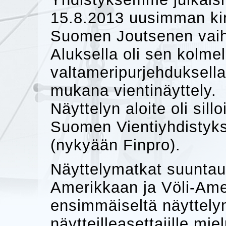
15.8.2013 uusimman ki
Suomen Joutsenen vaih
Aluksella oli sen kolmel
valtameripurjehduksella
mukana vientinäyttely.
Näyttelyn aloite oli sillo
Suomen Vientiyhdistyks
(nykyään Finpro).
Näyttelymatkat suuntaut
Amerikkaan ja Völi-Ame
ensimmäiseltä näyttelym
näytteilleasettajille mie