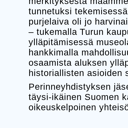
merkityksestä maamme j
tunnetuksi tekemisessä 
purjelaiva oli jo harvin
– tukemalla Turun kau
ylläpitämisessä museol
hankkimalla mahdollisu
osaamista aluksen ylläpi
historiallisten asioiden 
Perinneyhdistyksen jäs
täysi-ikäinen Suomen k
oikeuskelpoinen yhteisö