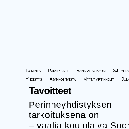
Toiminta
Päivitykset
Ranskalaiskausi
SJ -yhdi
Yhdistys
Ajankohtaista
Myyntiartikkelit
Jul
Tavoitteet
Perinneyhdistyksen
tarkoituksena on
– vaalia koululaiva Su