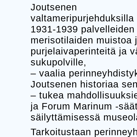
Joutsenen
valtameripurjehduksilla
1931-1939 palvelleiden
merisotilaiden muistoa 
purjelaivaperinteitä ja v
sukupolville,
– vaalia perinneyhdist
Joutsenen historiaa sen 
– tukea mahdollisuuks
ja Forum Marinum -sää
säilyttämisessä museol
Tarkoitustaan perinneyh