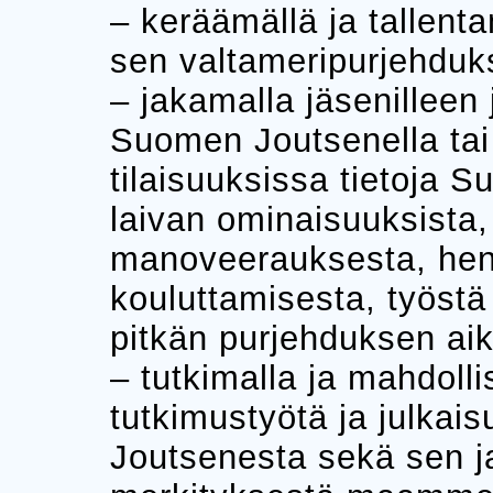
– keräämällä ja tallen
sen valtameripurjehduksi
– jakamalla jäsenilleen 
Suomen Joutsenella tai
tilaisuuksissa tietoja 
laivan ominaisuuksista,
manoveerauksesta, henk
kouluttamisesta, työstä 
pitkän purjehduksen ai
– tutkimalla ja mahdol
tutkimustyötä ja julka
Joutsenesta sekä sen j