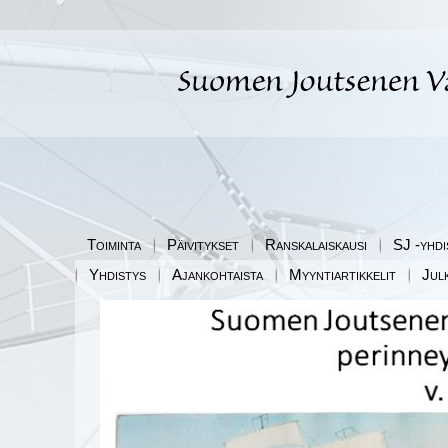
Toiminta
Päivitykset
Ranskalaiskausi
SJ -yhdi
Yhdistys
Ajankohtaista
Myyntiartikkelit
Jul