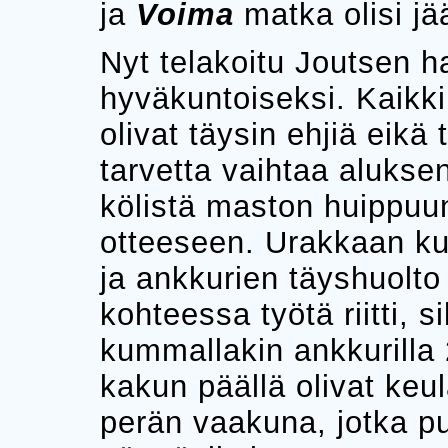
ja
Voima
matka olisi j
Nyt telakoitu Joutsen ha
hyväkuntoiseksi. Kaikki
olivat täysin ehjiä eikä 
tarvetta vaihtaa aluksen
kölistä maston huippuun
otteeseen. Urakkaan ku
ja ankkurien täyshuolt
kohteessa työtä riitti, s
kummallakin ankkurilla 
kakun päällä olivat keu
perän vaakuna, jotka puhd