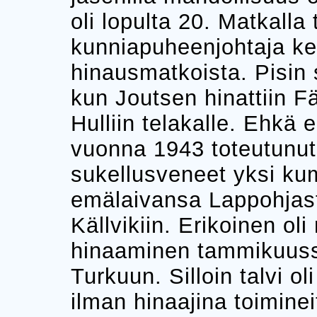
oli lopulta 20. Matkalla
kunniapuheenjohtaja ke
hinausmatkoista. Pisin 
kun Joutsen hinattiin Fär
Hulliin telakalle. Ehkä e
vuonna 1943 toteutunut 
sukellusveneet yksi ku
emälaivansa Lappohjas
Källvikiin. Erikoinen o
hinaaminen tammikuuss
Turkuun. Silloin talvi o
ilman hinaajina toimin