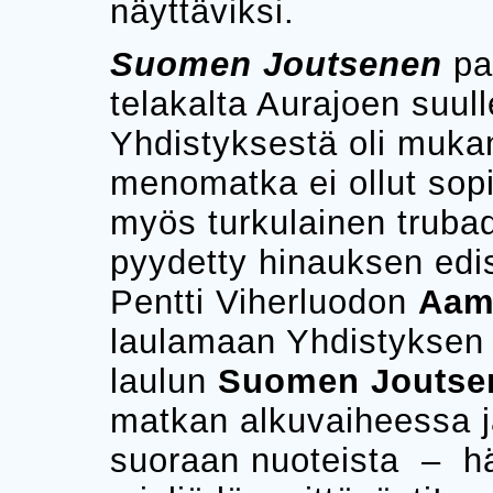
näyttäviksi.
Suomen Joutsenen
pa
telakalta Aurajoen suul
Yhdistyksestä oli mukan
menomatka ei ollut sopi
myös turkulainen truba
pyydetty hinauksen edis
Pentti Viherluodon
Aamu
laulamaan Yhdistyksen 
laulun
Suomen Joutse
matkan alkuvaiheessa ja
suoraan nuoteista – hän