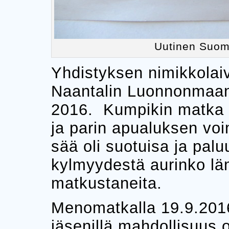
Uutinen Suome
Yhdistyksen nimikkolai
Naantalin Luonnonmaan 
2016. Kumpikin matka t
ja parin apualuksen vo
sää oli suotuisa ja pal
kylmyydestä aurinko lä
matkustaneita.
Menomatkalla 19.9.2016 
jäsenillä mahdollisuus 