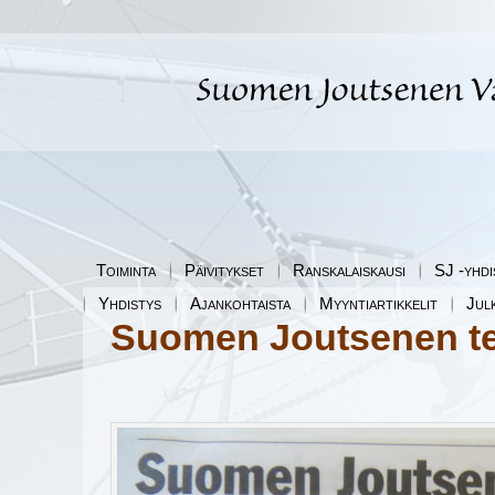
Toiminta
Päivitykset
Ranskalaiskausi
SJ -yhdi
Yhdistys
Ajankohtaista
Myyntiartikkelit
Jul
Suomen Joutsenen te