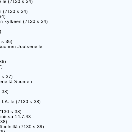
lle (7130 s 34)
 (7130 s 34)
34)
en kylkeen (7130 s 34)
)
 s 36)
 Suomen Joutsenelle
36)
7)
 s 37)
tveneitä Suomen
 38)
LA:lle (7130 s 38)
7130 s 38)
ioissa 14.7.43
 38)
belnillä (7130 s 39)
39)