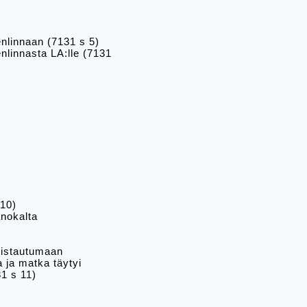
nlinnaan (7131 s 5)
nlinnasta LA:lle (7131
 10)
anokalta
lmistautumaan
 ja matka täytyi
1 s 11)