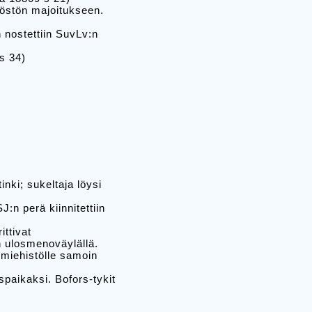
löstön majoitukseen.
nostettiin SuvLv:n
s 34)
nki; sukeltaja löysi
J:n perä kiinnitettiin
ittivat
n ulosmenoväylällä.
 miehistölle samoin
spaikaksi. Bofors-tykit