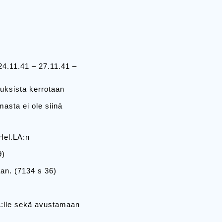
24.11.41 – 27.11.41 –
luksista kerrotaan
asta ei ole siinä
Hel.LA:n
9)
an. (7134 s 36)
A:lle sekä avustamaan