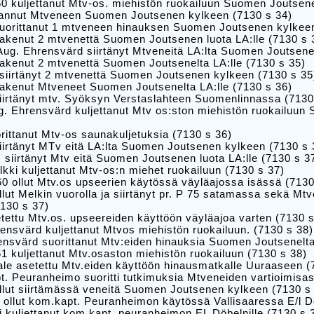
0 kuljettanut Mtv-os. miehistön ruokailuun Suomen Joutsene
nannut Mtveneen Suomen Joutsenen kylkeen (7130 s 34)
suorittanut 1 mtveneen hinauksen Suomen Joutsenen kylkeen
akenut 2 mtvenettä Suomen Joutsenen luota LA:lle (7130 s 
Aug. Ehrensvärd siirtänyt Mtveneitä LA:lta Suomen Joutsen
akenut 2 mtvenettä Suomen Joutsenelta LA:lle (7130 s 35)
siirtänyt 2 mtvenettä Suomen Joutsenen kylkeen (7130 s 35
hakenut Mtveneet Suomen Joutsenelta LA:lle (7130 s 36)
iirtänyt mtv. Syöksyn Verstaslahteen Suomenlinnassa (7130
. Ehrensvärd kuljettanut Mtv os:ston miehistön ruokailuun
rittanut Mtv-os saunakuljetuksia (7130 s 36)
iirtänyt MTv eitä LA:lta Suomen Joutsenen kylkeen (7130 s 
I siirtänyt Mtv eitä Suomen Joutsenen luota LA:lle (7130 s 3
kki kuljettanut Mtv-os:n miehet ruokailuun (7130 s 37)
0 ollut Mtv.os upseerien käytössä väyläajossa isässä (7130
llut Melkin vuorolla ja siirtänyt pr. P 75 satamassa sekä M
130 s 37)
tettu Mtv.os. upseereiden käyttöön väyläajoa varten (7130 s
ensvärd kuljettanut Mtvos miehistön ruokailuun. (7130 s 38)
nsvärd suorittanut Mtv:eiden hinauksia Suomen Joutsenelta 
1 kuljettanut Mtv.osaston miehistön ruokailuun (7130 s 38)
ale asetettu Mtv.eiden käyttöön hinausmatkalle Uuraaseen (
. Peuranheimo suoritti tutkimuksia Mtveneiden vartioimisas
llut siirtämässä veneitä Suomen Joutsenen kylkeen (7130 s
i ollut kom.kapt. Peuranheimon käytössä Vallisaaressa E/l Dö
i kuljettanut kom.kapt, peuranheimon EL Döbelnille (7130 s 