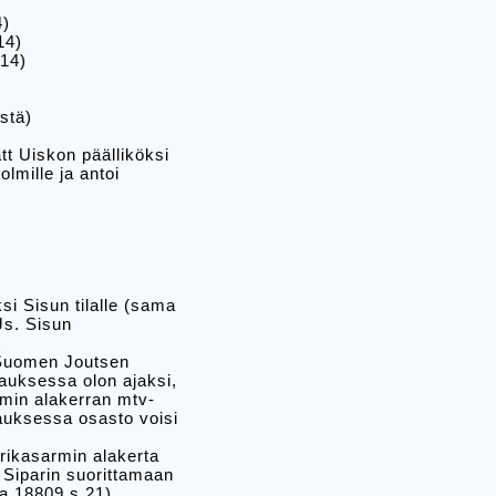
4)
14)
 14)
istä)
tt Uiskon päälliköksi
lmille ja antoi
i Sisun tilalle (sama
Js. Sisun
)
. Suomen Joutsen
jauksessa olon ajaksi,
rmin alakerran mtv-
pauksessa osasto voisi
erikasarmin alakerta
. Siparin suorittamaan
ja 18809 s 21)