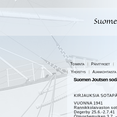
Toiminta
Päivitykset
Yhdistys
Ajankohtaista
Suomen Joutsen sodas
KIRJAUKSIA SOTAP
VUONNA 1941
Rannikkolaivaston sot
Degerby 25.6.-2.7.41
Ölmoshemviken 3.7. –