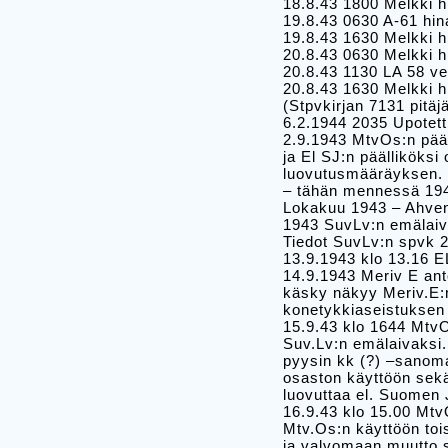
18.8.43 1800 Melkki h
19.8.43 0630 A-61 hin
19.8.43 1630 Melkki h
20.8.43 0630 Melkki h
20.8.43 1130 LA 58 ve
20.8.43 1630 Melkki h
(Stpvkirjan 7131 pitäj
6.2.1944 2035 Upotetti
2.9.1943 MtvOs:n pääl
ja El SJ:n päälliköksi
luovutusmääräyksen. 
– tähän mennessä 194
Lokakuu 1943 – Ahven
1943 SuvLv:n emälaiv
Tiedot SuvLv:n spvk 
13.9.1943 klo 13.16 EL
14.9.1943 Meriv E ant
käsky näkyy Meriv.E:
konetykkiaseistuksen
15.9.43 klo 1644 MtvO
Suv.Lv:n emälaivaksi. 
pyysin kk (?) –sanomal
osaston käyttöön sekä
luovuttaa el. Suomen
16.9.43 klo 15.00 Mtv
Mtv.Os:n käyttöön tois
ja valvomaan muutto s