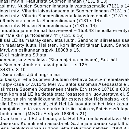
inasi mtv:n T-laiturista Suomenlinnaan (7131 s 13)
asi mtv. Nuolen Suomenlinnasta laivastoasemalle (7131 s 1
inasi mtv. Vihurin laivastoasemalta Suomenlinnaan (7131 s 
inasi mtv. Vihurin Suomenlinnasta laivastoasemalle (7131 s
i 6 mtv.os:n miestä Suomenlinnaan (7131 s 14)
inasi mtv. Nuolen Suomenlinnaan (7131 s 14)
ä muuttuu ja merkinnät harvenevat – 15.9.43 tienoilla ei erity
in ”Melkki” ja ”Rosenlev 4” (7131 s 16)
l sai LE:lta määräyksen, että luutn. Sandholm siirretään saa
 on määrätty luutn. Hellstén. Kom ilmoitti tämän Luutn. Sandho
MtvLv:n esikunnan stpvk 18808 s 15.
3 ei mainintaa SJ:sta
anmaa, suv emälaiva (Sisun ajettua miinaan), Suk.häl
a Suomen Joutsen Laivat puuta … s 129
23431 s 8-10
 Sisun alla räjähti mg-miina
oi käskyn, että Suomen Joutsen otettava SuvLv:n emälaivaks
n stpvk:ssa 14.9.1943 Meriv.E antoi sanoman Aseosastolle 
 siirrosta Suomen Joutseneen (Meriv.E;n stpvk 18710 s 693
s:n kom sai LE:lta tietää että: ”osaston on luovutettava el
Jotta saisin henkilökunnalle järjestetyt olot Helsingissä kor
la LE:n toimenpiteitä, että Hel.LA luovuttaisi heti Merikasa
 majoitus- että varastotarkoituksiin. Vain myönteisessä ta
 Joutsenen.” (MtvOs E stpvk 18809 s 21)
Os:n kom sai LE:lta tiedon, että Hel.LA:n on luovutettava M
taiseksi. Kom ilmoitti asiasta el. SJ:lle ja määräsi kaptl. ltn
ekä henkilökunnan siirtoon, että kalustoon nähden. (18808 