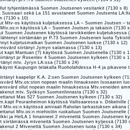
llut tyhjentämässä Suomen Joutsenen vesitankit (7130 s 8)
ja Susisaari sekä La 151 avustaneet Suomen Joutsenta LA:l
n (7130 s 10)
lut Mtv-os käytössä kuljetuksessa LA – Suomen Joutsen – ta
t Mtv.os:n käytössä LA – Suomen Joutsen ja takaisin (7130 s
lut Suomen Joutsenen käytössä tarvikkeiden kuljetuksessa 
 lähtenyt siirtämään pr P.73 Suomen Joutsenen luota Tykistö
ehnyt kuljetusmatkan Suomen Joutsenen luokse (7130 s 12)
ensvärd siirtänyt Jymyn satamassa (7130 s 13)
lut kapt Mantuan (?) käytössä Suomen Joutsenella (7130 s 1
siirtänyt pr Rosenlev 4 Suomen Joutsenen kylkeen (7130 s 1
irtänyt mtv. Jyryn LA:ssa (7130 s 24)
käynti Kaupungin telakalla Ruoholahdessa H-4 ja pikavene t
iirtänyt kaapelipr K.A. 2:sen Suomen Joutsenen kylkeen (71
nsvärd Mtv.os:ston nopean maalin hinaukseen Isosaaren luo
rensvärd ollut nopean maalin hinauksessa Mtv.veneiden am
hakenut mtv. Syöksyn Suomenlinnasta (7130 s 32)
ljettanut Mas 527 Suomen Joutsenen kylkeen (7130 s 32)
m.kapt Peuranheimon käytössä Vallisaaressa v. Döbelnille (
lut Mtv.os:n käytössä amiraali Raholan tarkastuksen aikana 
jettanut Mtv.os:n miehistön ruokailuun Suomen Joutsenelle 
lkki ja HelLA 1 hinanneet 2 mtvenettä Suomen Joutsenen ky
ut siirtämässä mtveneitä Suomen Joutsenen kyljessä (7130 
hakenut 2 Mtvenettä Suomen Joutsenen luota (7130 s 34)