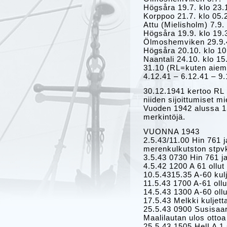
Högsåra 19.7. klo 23.
Korppoo 21.7. klo 05.2
Attu (Mielisholm) 7.9.
Högsåra 19.9. klo 19.
Ölmoshemviken 29.9.4
Högsåra 20.10. klo 10.
Naantali 24.10. klo 1
31.10 (RL=kuten aiemm
4.12.41 – 6.12.41 – 9
30.12.1941 kertoo RL S
niiden sijoittumiset m
Vuoden 1942 alussa 15.
merkintöjä.
VUONNA 1943
2.5.43/11.00 Hin 761
merenkulkutston stpv
3.5.43 0730 Hin 761 j
4.5.42 1200 A 61 ollu
10.5.4315.35 A-60 kul
11.5.43 1700 A-61 ol
14.5.43 1300 A-60 ol
17.5.43 Melkki kuljet
25.5.43 0900 Susisaar
Maalilautan ulos ottoa
25.5.43 1505 HelLA 1 