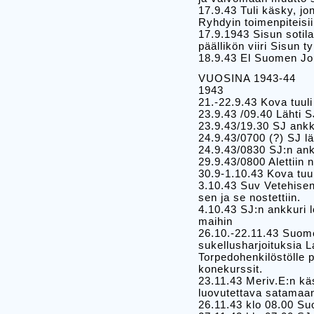
17.9.43 Tuli käsky, j
Ryhdyin toimenpiteisi
17.9.1943 Sisun soti
päällikön viiri Sisun 
18.9.43 El Suomen Jou
VUOSINA 1943-44
1943
21.-22.9.43 Kova tuul
23.9.43 /09.40 Lähti 
23.9.43/19.30 SJ ankk
24.9.43/0700 (?) SJ lä
24.9.43/0830 SJ:n ankk
29.9.43/0800 Alettiin 
30.9-1.10.43 Kova tuul
3.10.43 Suv Vetehisen
sen ja se nostettiin.
4.10.43 SJ:n ankkuri lö
maihin
26.10.-22.11.43 Suomen
sukellusharjoituksia 
Torpedohenkilöstölle p
konekurssit.
23.11.43 Meriv.E:n käs
luovutettava satamaan 
26.11.43 klo 08.00 Su