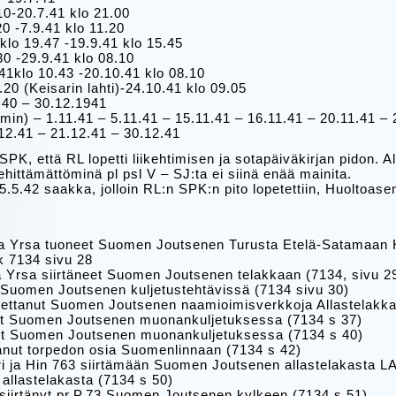
10-20.7.41 klo 21.00
0 -7.9.41 klo 11.20
 klo 19.47 -19.9.41 klo 15.45
30 -29.9.41 klo 08.10
1klo 10.43 -20.10.41 klo 08.10
20 (Keisarin lahti)-24.10.41 klo 09.05
5.40 – 30.12.1941
in) – 1.11.41 – 5.11.41 – 15.11.41 – 16.11.41 – 20.11.41 – 
.12.41 – 21.12.41 – 30.12.41
PK, että RL lopetti liikehtimisen ja sotapäiväkirjan pidon. A
iehittämättöminä pl psl V – SJ:ta ei siinä enää mainita.
5.42 saakka, jolloin RL:n SPK:n pito lopetettiin, Huoltoasem
 ja Yrsa tuoneet Suomen Joutsenen Turusta Etelä-Satamaan 
k 7134 sivu 28
a Yrsa siirtäneet Suomen Joutsenen telakkaan (7134, sivu 2
t Suomen Joutsenen kuljetustehtävissä (7134 sivu 30)
jettanut Suomen Joutsenen naamioimisverkkoja Allastelakka
lut Suomen Joutsenen muonankuljetuksessa (7134 s 37)
lut Suomen Joutsenen muonankuljetuksessa (7134 s 40)
tanut torpedon osia Suomenlinnaan (7134 s 42)
i ja Hin 763 siirtämään Suomen Joutsenen allastelakasta L
 allastelakasta (7134 s 50)
siirtänyt pr.P.73 Suomen Joutsenen kylkeen (7134 s 51)