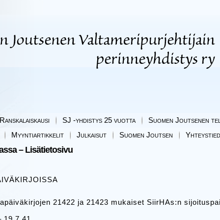
Ranskalaiskausi
SJ -yhdistys 25 vuotta
Suomen Joutsenen tel
Myyntiartikkelit
Julkaisut
Suomen Joutsen
Yhteystie
sa – Lisätietosivu
ÄIVÄKIRJOISSA
apäiväkirjojen 21422 ja 21423 mukaiset SiirHAs:n sijoituspai
 19.7.41