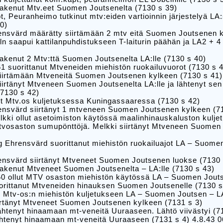
hakenut Mtv.eet Suomen Joutsenelta (7130 s 39)
, Peuranheimo tutkinut mtv:eiden vartioinnin järjestelyä L
0)
ensvärd määrätty siirtämään 2 mtv eitä Suomen Joutsenen k
n saapui kattilanpuhdistukseen T-laiturin päähän ja LA2 + 4 
akenut 2 Mtv:ttä Suomen Joutsenelta LA:lle (7130 s 40)
1 suorittanut Mtveneiden miehistön ruokailuvuorot (7130 s 
siirtämään Mtveneitä Suomen Joutsenen kylkeen (7130 s 41)
iirtänyt Mtveneen Suomen Joutsenelta LA:lle ja lähtenyt sen
(7130 s 42)
ut Mtv.os kuljetuksessa Kuningassaaressa (7130 s 42)
ensvärd siirtänyt 1 mtveneen Suomen Joutsenen kylkeen (7
kki ollut asetoimiston käytössä maalinhinauskaluston kuljet
vosaston sumupönttöjä. Melkki siirtänyt Mtveneen Suomen J
 Ehrensvärd suorittanut miehistön ruokailuajot LA – Suome
ensvärd siirtänyt Mtveneet Suomen Joutsenen luokse (7130 
akenut Mtveneet Suomen Joutsenelta – LA:lle (7130 s 43)
60 ollut MTV osaston miehistön käytössä LA – Suomen Jouts
orittanut Mtveneiden hinauksen Suomen Joutsenelle (7130 s
0 Mtv-os:n miehistön kuljetukseen LA – Suomen Joutsen – L
irtänyt Mtveneet Suomen Joutsenen kylkeen (7131 s 3)
ähtenyt hinaamaan mt-veneitä Uuraaseen. Lähtö viivästyi (7
ähtenyt hinaamaan mt-veneitä Uuraaseen (7131 s 4) 4.8.43 0