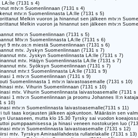
LA:lle (7131 s 4)
annut mtv:n Suomenlinnaan (7131 s 4)
kenut mtv:n Suomenlinnasta LA:lle (7131 s 5)
orittanut Melkin vuoron ja hinannut sen jälkeen mtv:n Suome
orittanut Melkin vuoron ja hinannut sen jälkeen mtv:n Suome
inannut mtv:n Suomenlinnaan (7131 s 5)
nannut Mtv:n Suomenlinnasta LA:lle (7131 s 6)
nyt 9 mtv.os:n miestä Suomenlinnaan (7131 s 6)
inannut mtv. Jyskyn Suomenlinnaan (7131 s 7)
inannut mtv. Jyskyn Suomenlinnasta LA:lle (7131 s 7)
inannut mtv. Häijyn Suomenlinnasta LA:lle (7131 s 7)
hinannut mtv. Syöksyn Suomenlinnaan (7131 s 7)
inannut mtv:t Suomenlinnasta LA:lle (7131 s 9)
inasi 1 mtv:n Suomenlinnaan (7131 s 9)
outi Suomenlinnasta 1 mtv:n laivastoasemalle (7131 s 10)
hinasi mtv. Vihurin Suomenlinnaan (7131 s 10)
inasi mtv. Vihurin Suomenlinnasta laivastoasemalle (7131 s
inasi 1 mtv:n Suomenlinnaan ja proomu Johannes II:n kataj
1 s 10)
inasi mtv:n Suomenlinnasta laivastoasemalle(7131 s 11)
i tuli taas korjausten jälkeen ajokuntoon. Määräsin sen va
yn Uuraaseen, mutta klo 15.30 Tyrsky sai vuodon koeajossa
auttoi pumppaamisessa ja hinasi veneen nostokurjen luo (713
inasi mtv:n Suomenlinnasta laivastoasemalle (7131 s 12)
irsi mtv. Tyrskyn Amiraalilahdesta rullatelakalle (7131 s 13)