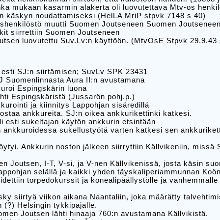
onka mukaan kasarmin alakerta oli luovutettava Mtv-os henki
in käskyn noudattamiseksi (HelLA MriP stpvk 7148 s 40)
lashenkilöstö muutti Suomen Joutseneen Suomen Joutseneen 
tykit siirrettiin Suomen Joutseneen
tsen luovutettu Suv.Lv:n käyttöön. (MtvOsE Stpvk 29.9.43 
i esti SJ:n siirtämisen; SuvLv SPK 23431
SJ Suomenlinnasta Aura II:n avustamana
uroi Espingskärin luona
hti Espingskäristä (Jussarön pohj.p.)
urointi ja kiinnitys Lappohjan sisäredillä
nostaa ankkureita. SJ:n oikea ankkurikettinki katkesi.
i esti sukeltajan käytön ankkurin etsintään
 ankkuroidessa sukellustyötä varten katkesi sen ankkuriketti
ytyi. Ankkurin noston jälkeen siirryttiin Källvikeniin, missä S
 Joutsen, I-T, V-si, ja V-nen Källvikenissä, josta käsin suor
Lappohjan selällä ja kaikki yhden täyskaliperiammunnan Koö
idettiin torpedokurssit ja konealipäällystölle ja vanhemmalle
ky siirtyä viikon aikana Naantaliin, joka määrätty talvehtimi
(?) Helsingin tykkipajalle.
omen Joutsen lähti hinaaja 760:n avustamana Källvikistä.