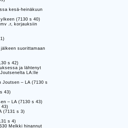
A:ssa kesä-heinäkuun
ylkeen (7130 s 40)
mv .r, korjauksiin
41)
 jälkeen suorittamaan
130 s 42)
uksessa ja lähtenyt
outsenelta LA:lle
n Joutsen – LA (7130 s
s 43)
en – LA (7130 s 43)
 43)
A (7131 s 3)
131 s 4)
630 Melkki hinannut