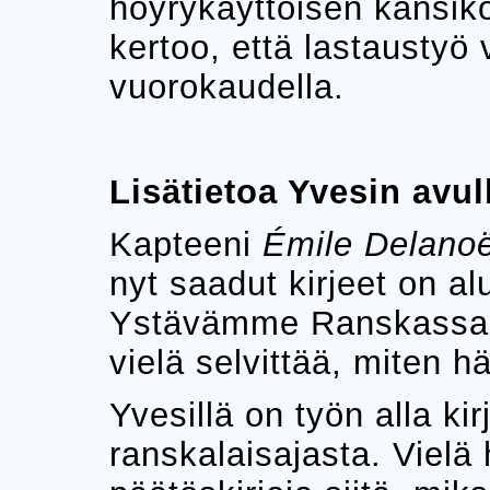
höyrykäyttöisen kansik
kertoo, että lastaustyö 
vuorokaudella.
Lisätietoa Yvesin avu
Kapteeni
Émile Delano
nyt saadut kirjeet on al
Ystävämme Ranskass
vielä selvittää, miten h
Yvesillä on työn alla ki
ranskalaisajasta. Vielä