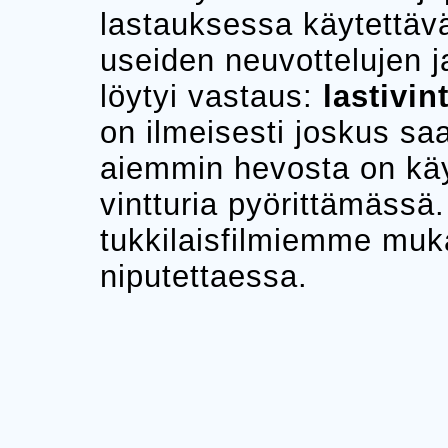
lastauksessa käytettävä
useiden neuvottelujen ja
löytyi vastaus:
lastivin
on ilmeisesti joskus saa
aiemmin hevosta on kä
vintturia pyörittämässä
tukkilaisfilmiemme muk
niputettaessa.