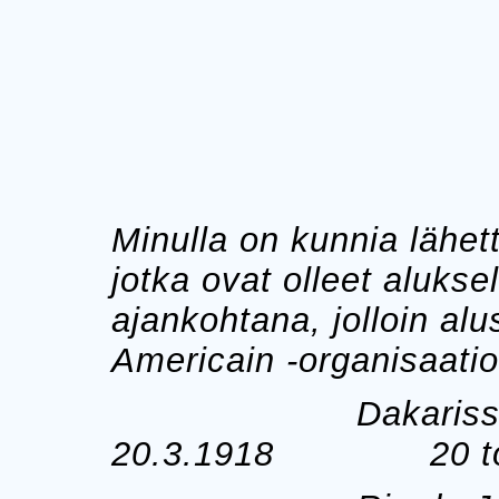
Minulla on kunnia lähettä
jotka ovat olleet alukse
ajankohtana, jolloin alu
Americain -organisaati
Dakarissa läh
20.3.1918 20 ton