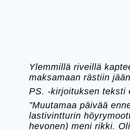
Ylemmillä riveillä kapt
maksamaan rästiin jään
PS. -kirjoituksen teksti
”Muutamaa päivää enne
lastivintturin höyrymoot
hevonen) meni rikki. Ol