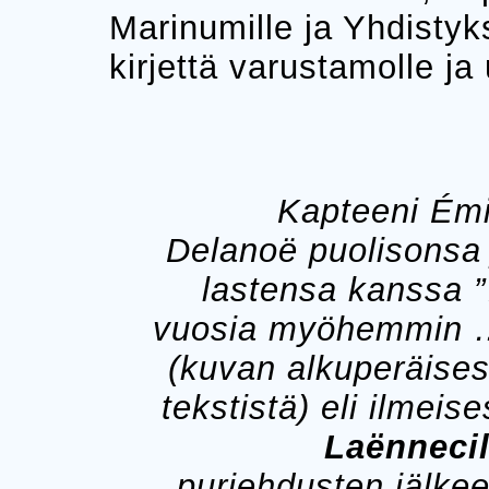
Marinumille ja Yhdisty
kirjettä varustamolle ja
Kapteeni Émi
Delanoë puolisonsa 
lastensa kanssa 
vuosia myöhemmin 
(kuvan alkuperäises
tekstistä) eli ilmeise
Laënnecil
purjehdusten jälkee