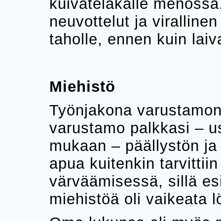
kuivatelakalle menossa. T
neuvottelut ja virallinen
taholle, ennen kuin laiv
Miehistö
Työnjakona varustamon ja
varustamo palkkasi – u
mukaan – päällystön ja
apua kuitenkin tarvitti
värväämisessä, sillä es
miehistöä oli vaikeata l