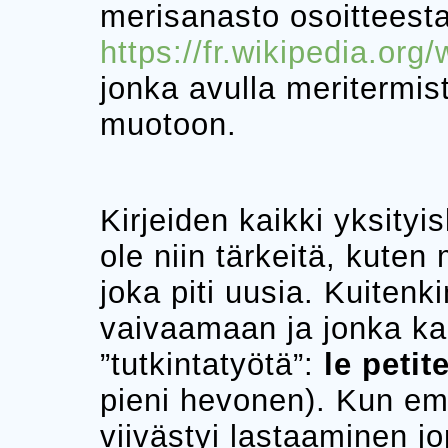
merisanasto osoitteest
https://fr.wikipedia.org
jonka avulla meritermis
muotoon.
Kirjeiden kaikki yksityis
ole niin tärkeitä, kuten m
joka piti uusia. Kuitenk
vaivaamaan ja jonka ka
”tutkintatyötä”:
le petit
pieni hevonen). Kun em.
viivästyi lastaaminen jo