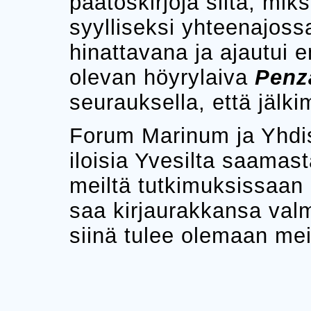
päätöskirjoja siitä, mik
syylliseksi yhteenajoss
hinattavana ja ajautui en
olevan höyrylaiva
Penz
seurauksella, että jälk
Forum Marinum ja Yhd
iloisia Yvesilta saama
meiltä tutkimuksissaan
saa kirjaurakkansa valm
siinä tulee olemaan meil