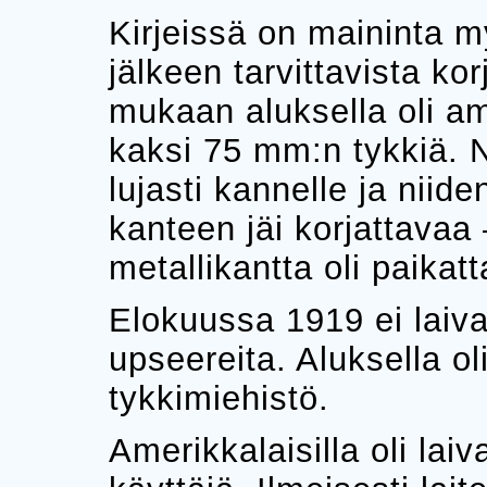
Kirjeissä on maininta 
jälkeen tarvittavista ko
mukaan aluksella oli a
kaksi 75 mm:n tykkiä. 
lujasti kannelle ja niid
kanteen jäi korjattavaa
metallikantta oli paikat
Elokuussa 1919 ei laival
upseereita. Aluksella ol
tykkimiehistö.
Amerikkalaisilla oli la