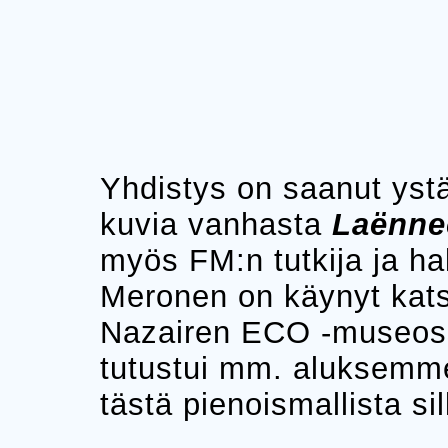
Yhdistys on saanut yst
kuvia vanhasta
Laënne
myös FM:n tutkija ja h
Meronen on käynyt kats
Nazairen ECO -museoss
tutustui mm. aluksemm
tästä pienoismallista sil