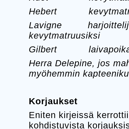
Hebert kevytmatr
Lavigne harjoittelija
kevytmatruusiksi
Gilbert laivapoik
Herra Delepine, jos ma
myöhemmin kapteenikur
Korjaukset
Eniten kirjeissä kerrott
kohdistuvista korjauksis