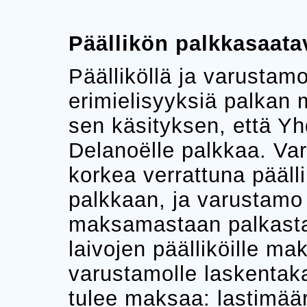
Päällikön palkkasaata
Päälliköllä ja varustamol
erimielisyyksiä palkan 
sen käsityksen, että Yh
Delanoëlle palkkaa. Var
korkea verrattuna pääl
palkkaan, ja varustamo
maksamastaan palkasta
laivojen päälliköille mak
varustamolle laskenta
tulee maksaa: lastimäär