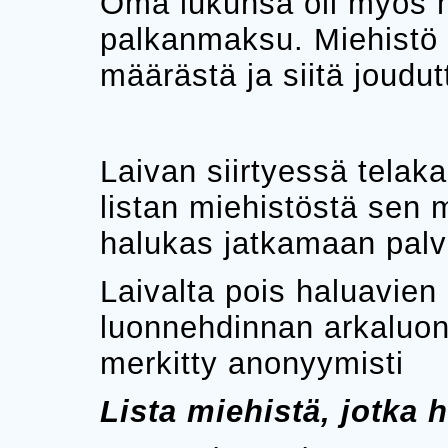
Oma lukunsa oli myös m
palkanmaksu. Miehistö o
määrästä ja siitä joudu
Laivan siirtyessä telaka
listan miehistöstä sen 
halukas jatkamaan palv
Laivalta pois haluavien
luonnehdinnan arkaluon
merkitty anonyymisti
Lista miehistä, jotka h