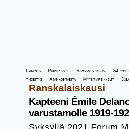
Toiminta
Päivitykset
Ranskalaiskausi
SJ -yhdi
Yhdistys
Ajankohtaista
Myyntiartikkelit
Jul
Ranskalaiskausi
Kapteeni Émile Delano
varustamolle 1919-19
Syksyllä 2021 Forum Mar