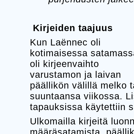
Kirjeiden taajuus
Kun Laënnec oli
kotimaisessa satamass
oli kirjeenvaihto
varustamon ja laivan
päällikön välillä melko t
suuntaansa viikossa. Lis
tapauksissa käytettiin
Ulkomailla kirjeitä luonn
määräsatamista, päällikk