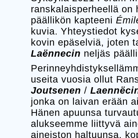
ranskalaisperheellä on
päällikön kapteeni
Émil
kuvia. Yhteystiedot kys
kovin epäselviä, joten t
Laënnecin
neljäs pääll
Perinneyhdistykselläm
useita vuosia ollut Ra
Joutsenen
/
Laennëci
jonka on laivan erään a
Hänen apuunsa turvautu
alukseemme liittyvä aine
aineiston haltuunsa, kop