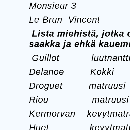
Monsieur 3 P
Le Brun Vincent S
Lista miehistä, jotka 
saakka ja ehkä kaue
Guillot luutnantt
Delanoe Kokki
Droguet matruusi
Riou matruusi
Kermorvan kevytmatr
Huet kevytmatru