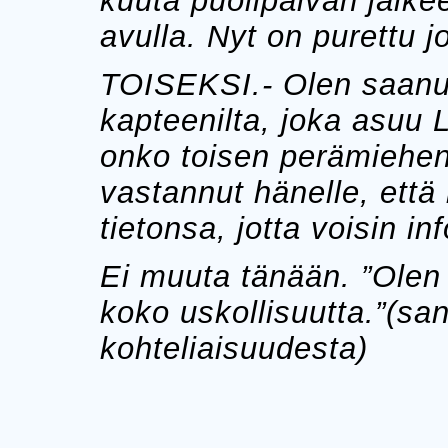
kuuta puolipäivän jälke
avulla. Nyt on purettu j
TOISEKSI.- Olen saanut
kapteenilta, joka asuu 
onko toisen perämiehen
vastannut hänelle, että
tietonsa, jotta voisin in
Ei muuta tänään. ”Olen 
koko uskollisuutta.”(s
kohteliaisuudesta)