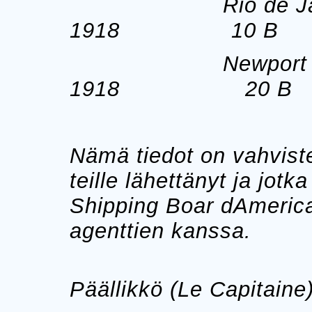
Rio de Janeiro
1918 10 B arv
Newport News´
1918 20 B ar
Nämä tiedot on vahviste
teille lähettänyt ja jotk
Shipping Boar dAmericai
agenttien kanssa.
Päällikkö (Le Capitaine