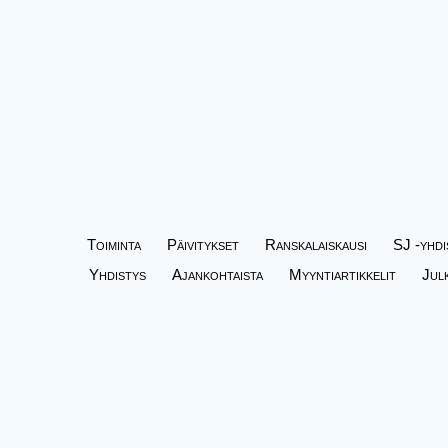
Toiminta
Päivitykset
Ranskalaiskausi
SJ -yhdi
Yhdistys
Ajankohtaista
Myyntiartikkelit
Jul